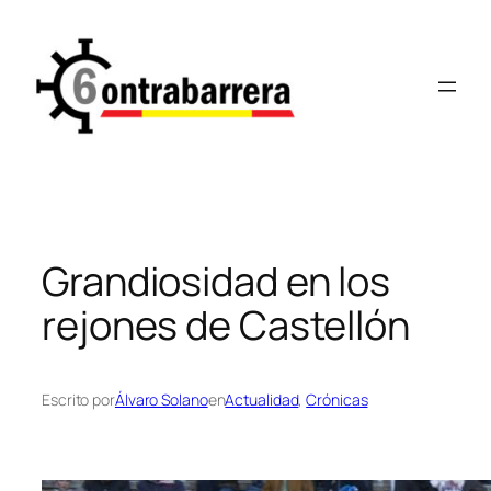
Saltar
al
contenido
Grandiosidad en los
rejones de Castellón
Escrito por
Álvaro Solano
en
Actualidad
, 
Crónicas