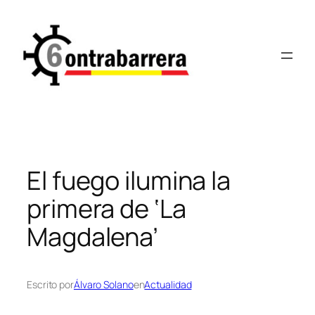
Saltar
al
contenido
El fuego ilumina la
primera de ‘La
Magdalena’
Escrito por
Álvaro Solano
en
Actualidad