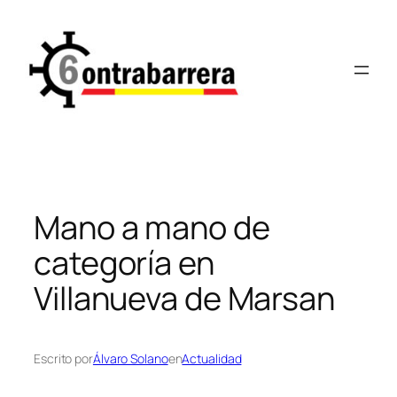
Saltar
al
contenido
Mano a mano de
categoría en
Villanueva de Marsan
Escrito por
Álvaro Solano
en
Actualidad