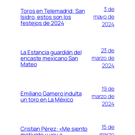
3 de
Toros en Telemadrid: San
mayo de
Isidro, estos son los
festejos de 2024
2024
23 de
La Estancia guardián del
marzo de
encaste mexicano San
Mateo
2024
19 de
Emiliano Gamero indulta
marzo de
un toro en La México
2024
15 de
Cristian Pérez: «Me siento
marzo
motivado y voy a