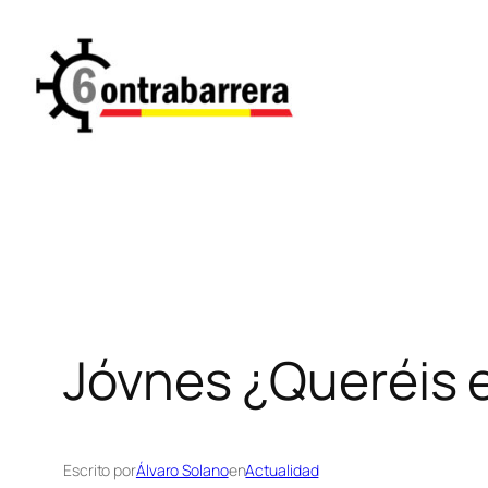
Saltar
al
contenido
Jóvnes ¿Queréis 
Escrito por
Álvaro Solano
en
Actualidad