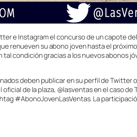
witter e Instagram el concurso de un capote d
ue renueven su abono joven hasta el próximo 2
n tal condición gracias a los nuevos abonos jó
ionados deben publicar en su perfil de Twitter 
il oficial de la plaza, @lasventas en el caso d
ashtag #AbonoJovenLasVentas. La participación