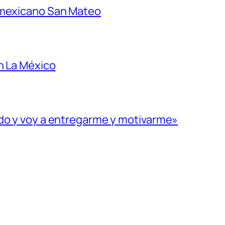
 mexicano San Mateo
n La México
ado y voy a entregarme y motivarme»