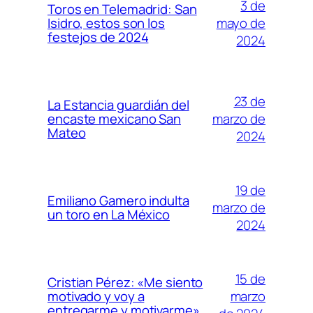
3 de
Toros en Telemadrid: San
mayo de
Isidro, estos son los
festejos de 2024
2024
23 de
La Estancia guardián del
marzo de
encaste mexicano San
Mateo
2024
19 de
Emiliano Gamero indulta
marzo de
un toro en La México
2024
15 de
Cristian Pérez: «Me siento
marzo
motivado y voy a
entregarme y motivarme»