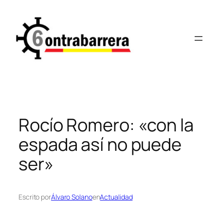
Saltar
al
contenido
Rocío Romero: «con la
espada así no puede
ser»
Escrito por
Álvaro Solano
en
Actualidad