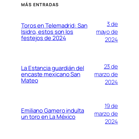
MÁS ENTRADAS
3 de
Toros en Telemadrid: San
mayo de
Isidro, estos son los
festejos de 2024
2024
23 de
La Estancia guardián del
marzo de
encaste mexicano San
Mateo
2024
19 de
Emiliano Gamero indulta
marzo de
un toro en La México
2024