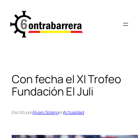
Saltar
al
contenido
Con fecha el XI Trofeo
Fundación El Juli
Escrito por
Álvaro Solano
en
Actualidad