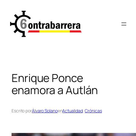
Saltar
al
contenido
Enrique Ponce
enamora a Autlán
Escrito por
Álvaro Solano
en
Actualidad
, 
Crónicas