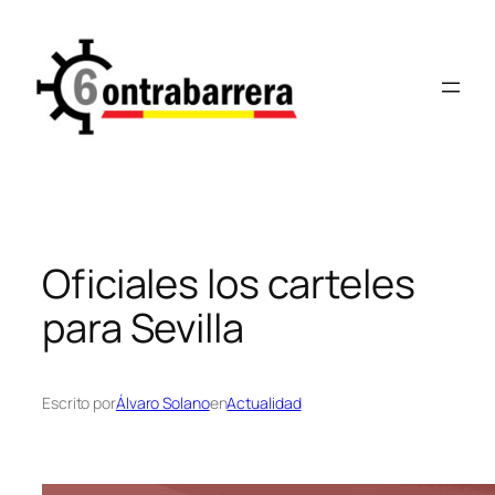
Saltar
al
contenido
Oficiales los carteles
para Sevilla
Escrito por
Álvaro Solano
en
Actualidad