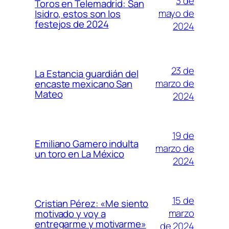
3 de
Toros en Telemadrid: San
mayo de
Isidro, estos son los
festejos de 2024
2024
23 de
La Estancia guardián del
marzo de
encaste mexicano San
Mateo
2024
19 de
Emiliano Gamero indulta
marzo de
un toro en La México
2024
15 de
Cristian Pérez: «Me siento
marzo
motivado y voy a
entregarme y motivarme»
de 2024