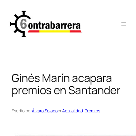
Saltar
al
contenido
Ginés Marín acapara
premios en Santander
Escrito por
Álvaro Solano
en
Actualidad
, 
Premios