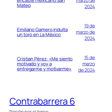
marzo de
encaste mexicano San
Mateo
2024
19 de
Emiliano Gamero indulta
marzo de
un toro en La México
2024
15 de
Cristian Pérez: «Me siento
marzo
motivado y voy a
entregarme y motivarme»
de 2024
Contrabarrera 6
Pasión por el toreo