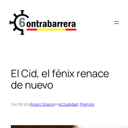
Saltar
al
contenido
El Cid, el fénix renace
de nuevo
Escrito por
Álvaro Solano
en
Actualidad
, 
Premios