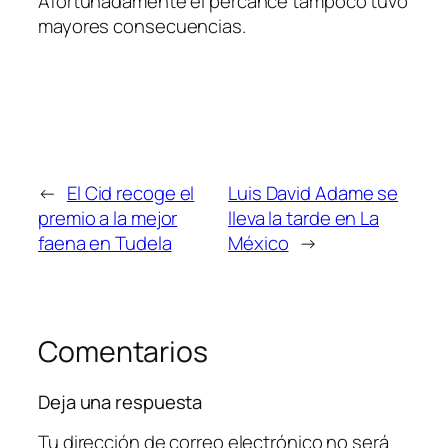
Afortunadamente el percance tampoco tuvo
mayores consecuencias.
←
El Cid recoge el
Luis David Adame se
premio a la mejor
lleva la tarde en La
faena en Tudela
México
→
Comentarios
Deja una respuesta
Tu dirección de correo electrónico no será