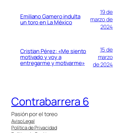
19 de
Emiliano Gamero indulta
marzo de
un toro en La México
2024
15 de
Cristian Pérez: «Me siento
marzo
motivado y voy a
entregarme y motivarme»
de 2024
Contrabarrera 6
Pasión por el toreo
Aviso Legal
Política de Privacidad