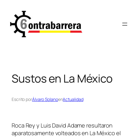
Saltar
al
contenido
Sustos en La México
Escrito por
Álvaro Solano
en
Actualidad
Roca Rey y Luis David Adame resultaron
aparatosamente volteados en La México el