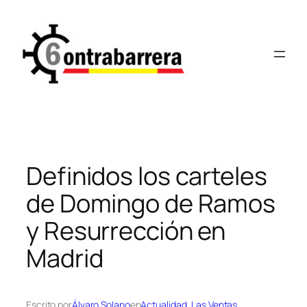
Saltar
al
contenido
Definidos los carteles
de Domingo de Ramos
y Resurrección en
Madrid
Escrito por
Álvaro Solano
en
Actualidad
, 
Las Ventas