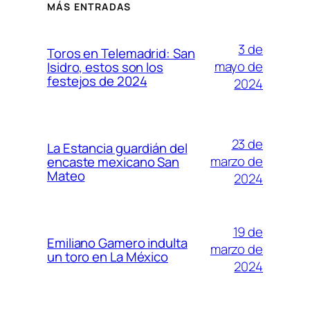
MÁS ENTRADAS
3 de
Toros en Telemadrid: San
mayo de
Isidro, estos son los
festejos de 2024
2024
23 de
La Estancia guardián del
marzo de
encaste mexicano San
Mateo
2024
19 de
Emiliano Gamero indulta
marzo de
un toro en La México
2024