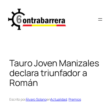
Saltar
al
contenido
Tauro Joven Manizales
declara triunfador a
Román
Escrito por
Álvaro Solano
en
Actualidad
, 
Premios