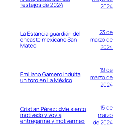
festejos de 2024
2024
23 de
La Estancia guardián del
marzo de
encaste mexicano San
Mateo
2024
19 de
Emiliano Gamero indulta
marzo de
un toro en La México
2024
15 de
Cristian Pérez: «Me siento
marzo
motivado y voy a
entregarme y motivarme»
de 2024