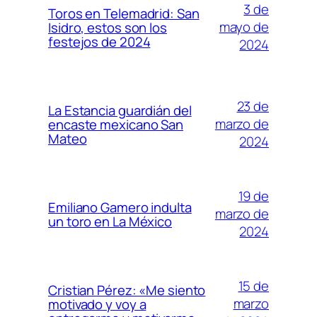
3 de
Toros en Telemadrid: San
mayo de
Isidro, estos son los
festejos de 2024
2024
23 de
La Estancia guardián del
marzo de
encaste mexicano San
Mateo
2024
19 de
Emiliano Gamero indulta
marzo de
un toro en La México
2024
15 de
Cristian Pérez: «Me siento
marzo
motivado y voy a