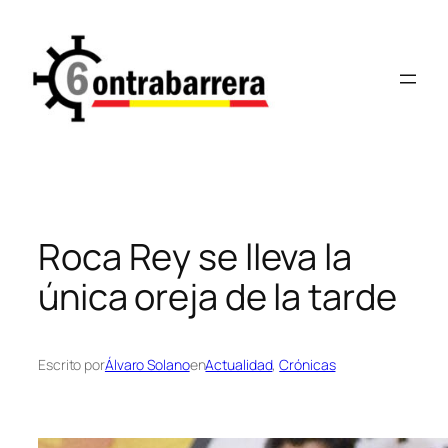
Saltar
al
contenido
Roca Rey se lleva la
única oreja de la tarde
Escrito por
Álvaro Solano
en
Actualidad
, 
Crónicas