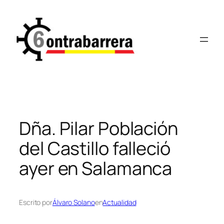
Saltar
al
contenido
Dña. Pilar Población
del Castillo falleció
ayer en Salamanca
Escrito por
Álvaro Solano
en
Actualidad