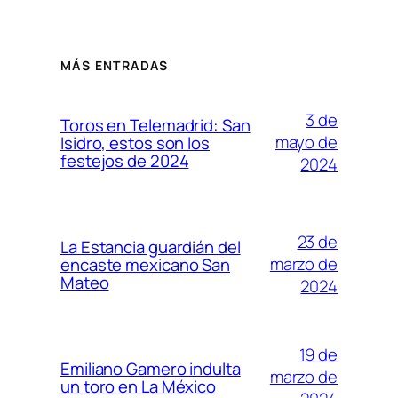
MÁS ENTRADAS
3 de
Toros en Telemadrid: San
mayo de
Isidro, estos son los
festejos de 2024
2024
23 de
La Estancia guardián del
marzo de
encaste mexicano San
Mateo
2024
19 de
Emiliano Gamero indulta
marzo de
un toro en La México