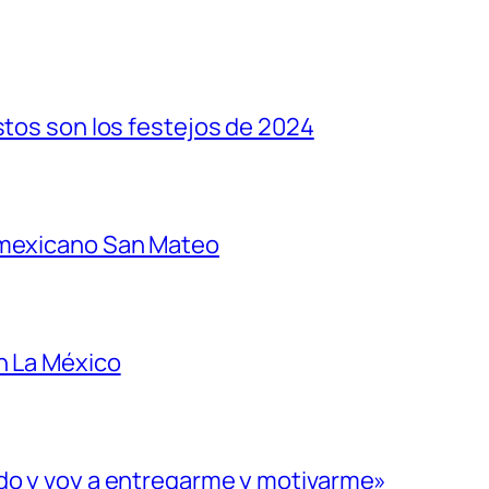
stos son los festejos de 2024
 mexicano San Mateo
n La México
ado y voy a entregarme y motivarme»