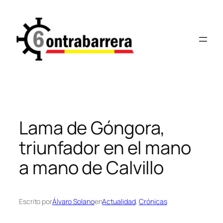
Saltar
al
contenido
Lama de Góngora,
triunfador en el mano
a mano de Calvillo
Escrito por
Álvaro Solano
en
Actualidad
, 
Crónicas