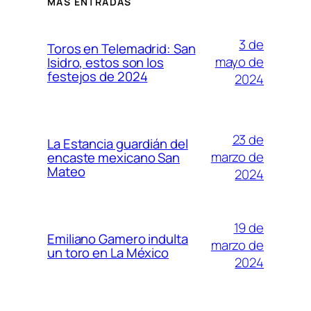
MÁS ENTRADAS
3 de
Toros en Telemadrid: San
mayo de
Isidro, estos son los
festejos de 2024
2024
23 de
La Estancia guardián del
marzo de
encaste mexicano San
Mateo
2024
19 de
Emiliano Gamero indulta
marzo de
un toro en La México
2024