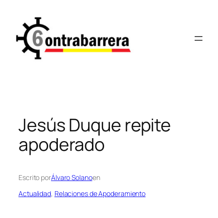
Saltar
al
contenido
Jesús Duque repite
apoderado
Escrito por
Álvaro Solano
en
Actualidad
, 
Relaciones de Apoderamiento