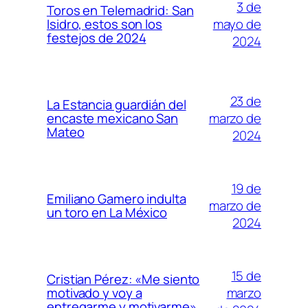
3 de
Toros en Telemadrid: San
mayo de
Isidro, estos son los
festejos de 2024
2024
23 de
La Estancia guardián del
marzo de
encaste mexicano San
Mateo
2024
19 de
Emiliano Gamero indulta
marzo de
un toro en La México
2024
15 de
Cristian Pérez: «Me siento
marzo
motivado y voy a
entregarme y motivarme»