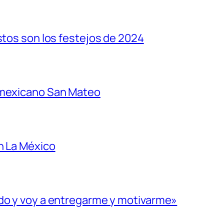
stos son los festejos de 2024
 mexicano San Mateo
n La México
ado y voy a entregarme y motivarme»