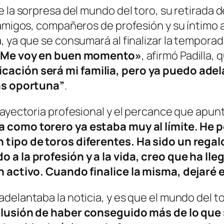
 la sorpresa del mundo del toro, su retirada d
 amigos, compañeros de profesión y su íntimo 
, ya que se consumará al finalizar la temporad
Me voy en buen momento»
, afirmó Padilla,
cación será mi familia, pero ya puedo ade
más oportuna”
.
rayectoria profesional y el percance que apun
da como torero ya estaba muy al límite. He 
 tipo de toros diferentes. Ha sido un regal
o a la profesión y a la vida, creo que ha ll
n activo. Cuando finalice la misma, dejaré el
elantaba la noticia, y es que el mundo del to
 ilusión de haber conseguido más de lo qu