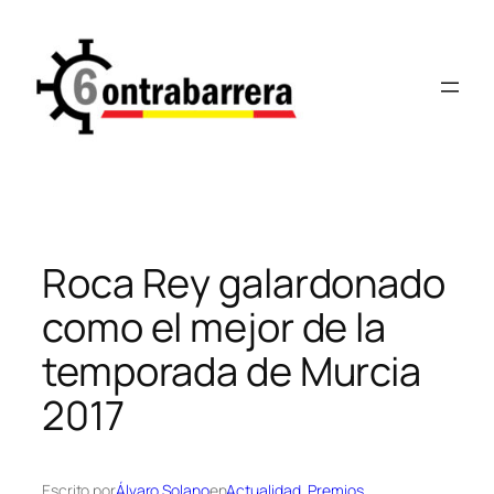
Saltar
al
contenido
Roca Rey galardonado
como el mejor de la
temporada de Murcia
2017
Escrito por
Álvaro Solano
en
Actualidad
, 
Premios