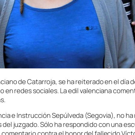
ciano de Catarroja, se ha reiterado en el día 
io en redes sociales. La edil valenciana comen
s.
ancia e Instrucción Sepúlveda (Segovia), no ha
s del juzgado. Sólo ha respondido con una esc
comentario contra el honor del fallecido Vícto