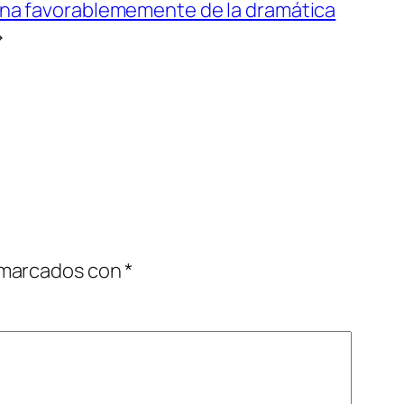
ona favorablememente de la dramática
→
 marcados con
*