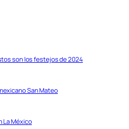
stos son los festejos de 2024
 mexicano San Mateo
n La México