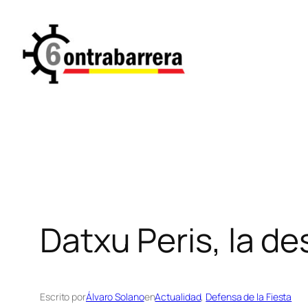
Saltar
al
contenido
Datxu Peris, la d
Escrito por
Álvaro Solano
en
Actualidad
, 
Defensa de la Fiesta