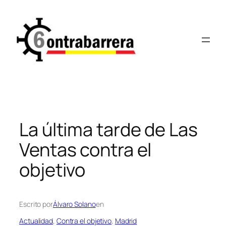
Saltar
al
contenido
La última tarde de Las
Ventas contra el
objetivo
Escrito por
Álvaro Solano
en
Actualidad
, 
Contra el objetivo
, 
Madrid