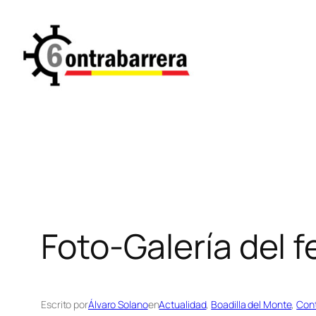
Saltar
al
contenido
Foto-Galería del f
Escrito por
Álvaro Solano
en
Actualidad
, 
Boadilla del Monte
, 
Cont