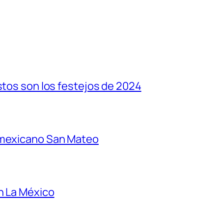
stos son los festejos de 2024
 mexicano San Mateo
n La México