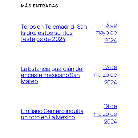
MÁS ENTRADAS
3 de
Toros en Telemadrid: San
mayo de
Isidro, estos son los
festejos de 2024
2024
23 de
La Estancia guardián del
marzo de
encaste mexicano San
Mateo
2024
19 de
Emiliano Gamero indulta
marzo de
un toro en La México
2024