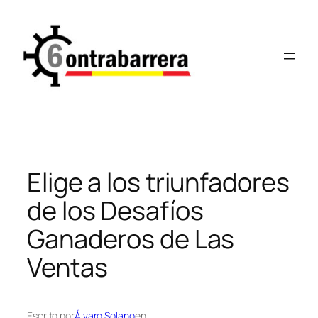
Saltar
al
contenido
Elige a los triunfadores
de los Desafíos
Ganaderos de Las
Ventas
Escrito por
Álvaro Solano
en