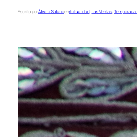
Escrito por
Álvaro Solano
en
Actualidad
, 
Las Ventas
, 
Temporada 