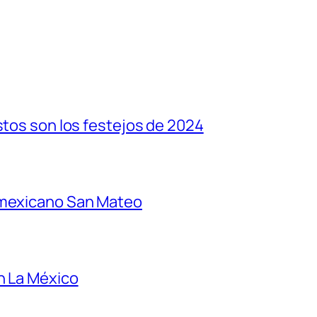
stos son los festejos de 2024
 mexicano San Mateo
n La México