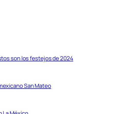
stos son los festejos de 2024
 mexicano San Mateo
n La México