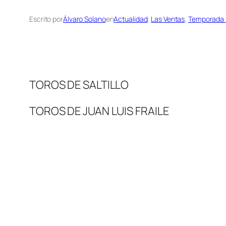
Escrito por
Álvaro Solano
en
Actualidad
, 
Las Ventas
, 
Temporada 
TOROS DE SALTILLO
TOROS DE JUAN LUIS FRAILE