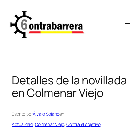
Saltar
al
contenido
Detalles de la novillada
en Colmenar Viejo
Escrito por
Álvaro Solano
en
Actualidad
, 
Colmenar Viejo
, 
Contra el objetivo