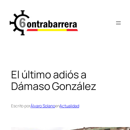
Saltar
al
contenido
El último adiós a
Dámaso González
Escrito por
Álvaro Solano
en
Actualidad