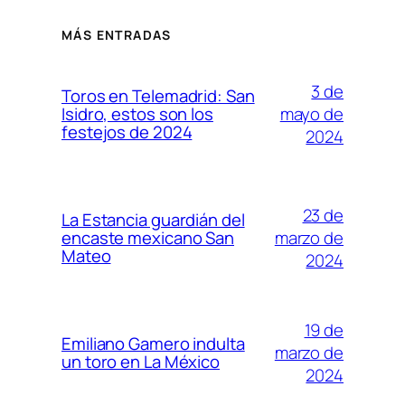
MÁS ENTRADAS
3 de
Toros en Telemadrid: San
mayo de
Isidro, estos son los
festejos de 2024
2024
23 de
La Estancia guardián del
marzo de
encaste mexicano San
Mateo
2024
19 de
Emiliano Gamero indulta
marzo de
un toro en La México
2024