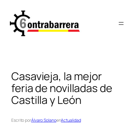
Saltar
al
contenido
Casavieja, la mejor
feria de novilladas de
Castilla y León
Escrito por
Álvaro Solano
en
Actualidad