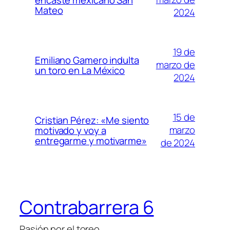
Mateo
2024
19 de
Emiliano Gamero indulta
marzo de
un toro en La México
2024
15 de
Cristian Pérez: «Me siento
marzo
motivado y voy a
entregarme y motivarme»
de 2024
Contrabarrera 6
Pasión por el toreo