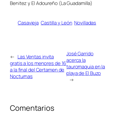
Benitez y El Adoureño (La Guadamilla)
Casavieja
Castilla y León
Novilladas
José Garrido
←
Las Ventas invita
acerca la
gratis a los menores de 16
tauromaquia en la
a la final del Certamen de
playa de El Buzo
Nocturnas
→
Comentarios