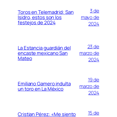
3 de
Toros en Telemadrid: San
mayo de
Isidro, estos son los
festejos de 2024
2024
23 de
La Estancia guardián del
marzo de
encaste mexicano San
Mateo
2024
19 de
Emiliano Gamero indulta
marzo de
un toro en La México
2024
15 de
Cristian Pérez: «Me siento