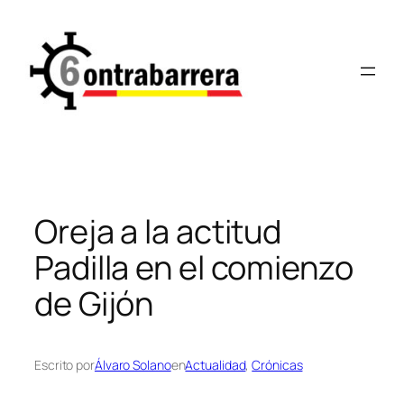
Saltar
al
contenido
Oreja a la actitud
Padilla en el comienzo
de Gijón
Escrito por
Álvaro Solano
en
Actualidad
, 
Crónicas