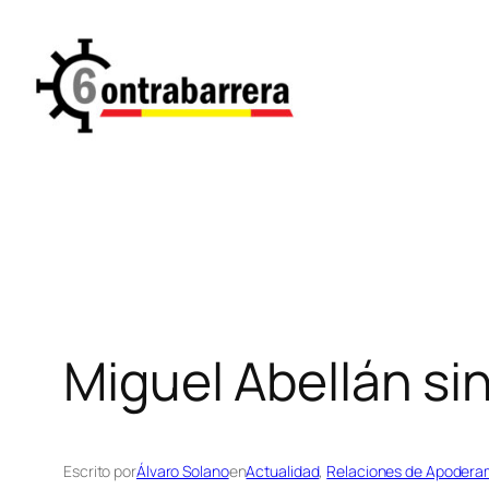
Saltar
al
contenido
Miguel Abellán s
Escrito por
Álvaro Solano
en
Actualidad
, 
Relaciones de Apodera