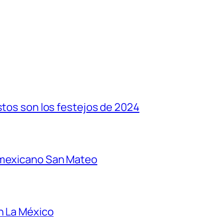
stos son los festejos de 2024
 mexicano San Mateo
n La México