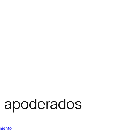
in apoderados
miento