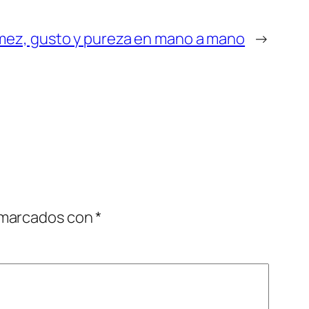
mez, gusto y pureza en mano a mano
→
 marcados con
*