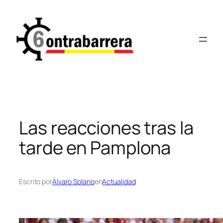
Saltar
al
contenido
Las reacciones tras la
tarde en Pamplona
Escrito por
Álvaro Solano
en
Actualidad