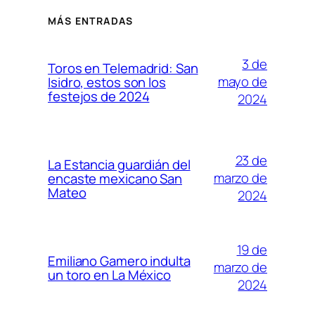
MÁS ENTRADAS
3 de
Toros en Telemadrid: San
mayo de
Isidro, estos son los
festejos de 2024
2024
23 de
La Estancia guardián del
marzo de
encaste mexicano San
Mateo
2024
19 de
Emiliano Gamero indulta
marzo de
un toro en La México
2024