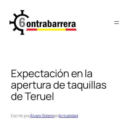
Saltar
al
contenido
Expectación en la
apertura de taquillas
de Teruel
Escrito por
Álvaro Solano
en
Actualidad