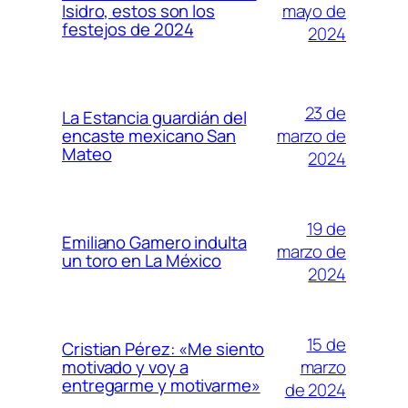
mayo de
Isidro, estos son los
festejos de 2024
2024
23 de
La Estancia guardián del
marzo de
encaste mexicano San
Mateo
2024
19 de
Emiliano Gamero indulta
marzo de
un toro en La México
2024
15 de
Cristian Pérez: «Me siento
marzo
motivado y voy a
entregarme y motivarme»
de 2024