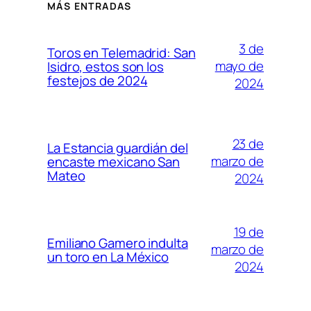
MÁS ENTRADAS
3 de
Toros en Telemadrid: San
mayo de
Isidro, estos son los
festejos de 2024
2024
23 de
La Estancia guardián del
marzo de
encaste mexicano San
Mateo
2024
19 de
Emiliano Gamero indulta
marzo de
un toro en La México
2024