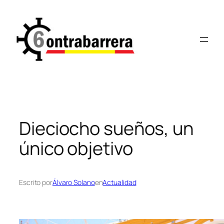
Saltar
al
contenido
Dieciocho sueños, un
único objetivo
Escrito por
Álvaro Solano
en
Actualidad