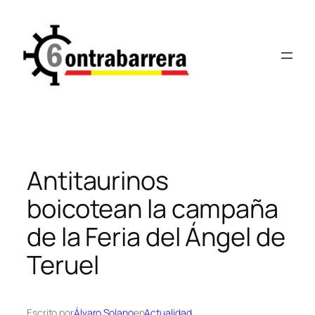
Saltar
al
contenido
Antitaurinos
boicotean la campaña
de la Feria del Ángel de
Teruel
Escrito por
Álvaro Solano
en
Actualidad