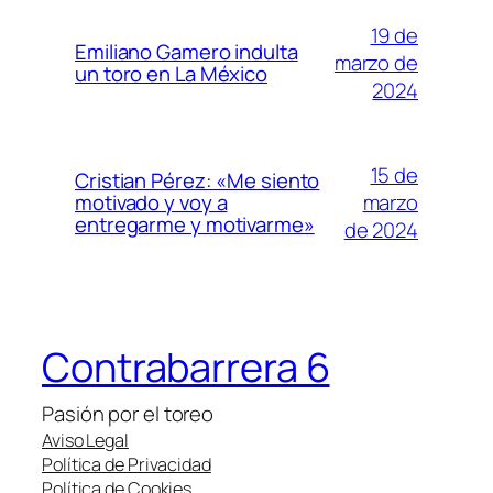
19 de
Emiliano Gamero indulta
marzo de
un toro en La México
2024
15 de
Cristian Pérez: «Me siento
marzo
motivado y voy a
entregarme y motivarme»
de 2024
Contrabarrera 6
Pasión por el toreo
Aviso Legal
Política de Privacidad
Política de Cookies