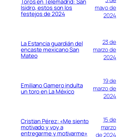
Toros en Telemadrid: San
mayo de
Isidro, estos son los
festejos de 2024
2024
23 de
La Estancia guardián del
marzo de
encaste mexicano San
Mateo
2024
19 de
Emiliano Gamero indulta
marzo de
un toro en La México
2024
15 de
Cristian Pérez: «Me siento
marzo
motivado y voy a
entregarme y motivarme»
de 2024