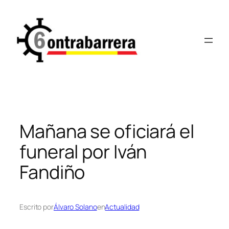
Saltar
al
contenido
Mañana se oficiará el
funeral por Iván
Fandiño
Escrito por
Álvaro Solano
en
Actualidad