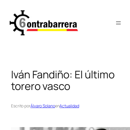
Saltar
al
contenido
Iván Fandiño: El último
torero vasco
Escrito por
Álvaro Solano
en
Actualidad