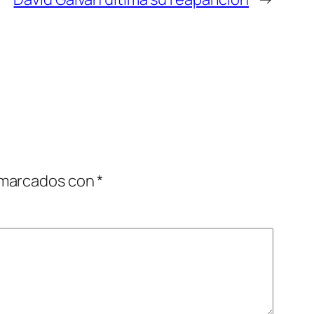
 marcados con
*