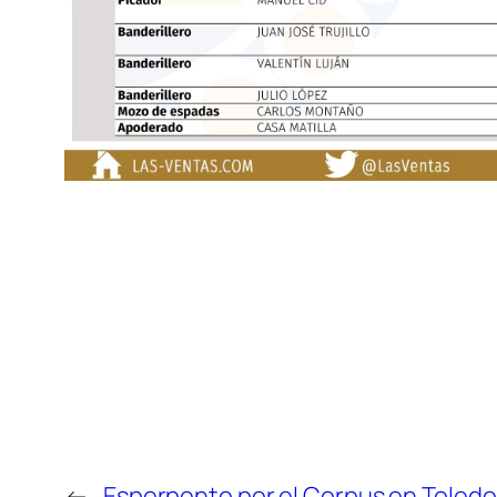
←
Esperpento por el Corpus en Toledo