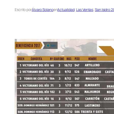
Escrito por
Álvaro Solano
en
Actualidad
, 
Las Ventas
, 
San Isidro 2