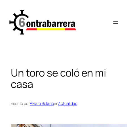
Saltar
al
contenido
Un toro se coló en mi
casa
Escrito por
Álvaro Solano
en
Actualidad