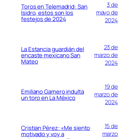
3 de
Toros en Telemadrid: San
mayo de
Isidro, estos son los
festejos de 2024
2024
23 de
La Estancia guardián del
marzo de
encaste mexicano San
Mateo
2024
19 de
Emiliano Gamero indulta
marzo de
un toro en La México
2024
15 de
Cristian Pérez: «Me siento
marzo
motivado y voy a