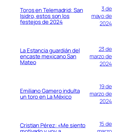
3 de
Toros en Telemadrid: San
mayo de
Isidro, estos son los
festejos de 2024
2024
23 de
La Estancia guardián del
marzo de
encaste mexicano San
Mateo
2024
19 de
Emiliano Gamero indulta
marzo de
un toro en La México
2024
15 de
Cristian Pérez: «Me siento
marzo
motivado y voy a