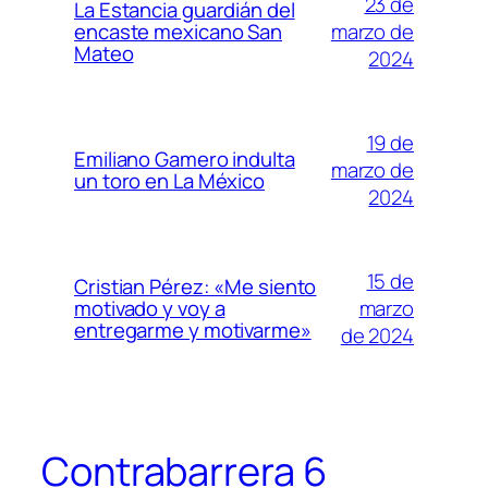
23 de
La Estancia guardián del
marzo de
encaste mexicano San
Mateo
2024
19 de
Emiliano Gamero indulta
marzo de
un toro en La México
2024
15 de
Cristian Pérez: «Me siento
marzo
motivado y voy a
entregarme y motivarme»
de 2024
Contrabarrera 6