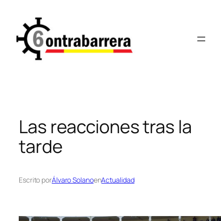
Saltar
al
contenido
Las reacciones tras la
tarde
Escrito por
Álvaro Solano
en
Actualidad