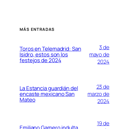
MÁS ENTRADAS
3 de
Toros en Telemadrid: San
mayo de
Isidro, estos son los
festejos de 2024
2024
23 de
La Estancia guardián del
marzo de
encaste mexicano San
Mateo
2024
19 de
Emiliano Gamero indulta