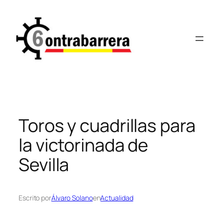
Saltar
al
contenido
Toros y cuadrillas para
la victorinada de
Sevilla
Escrito por
Álvaro Solano
en
Actualidad