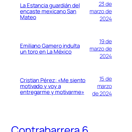
23 de
La Estancia guardián del
marzo de
encaste mexicano San
Mateo
2024
19 de
Emiliano Gamero indulta
marzo de
un toro en La México
2024
15 de
Cristian Pérez: «Me siento
marzo
motivado y voy a
entregarme y motivarme»
de 2024
Contrabarrera 6