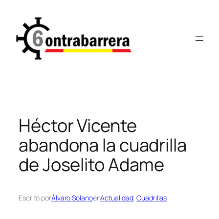
Saltar
al
contenido
Héctor Vicente
abandona la cuadrilla
de Joselito Adame
Escrito por
Álvaro Solano
en
Actualidad
, 
Cuadrillas