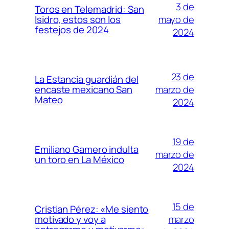
3 de
Toros en Telemadrid: San
mayo de
Isidro, estos son los
festejos de 2024
2024
23 de
La Estancia guardián del
marzo de
encaste mexicano San
Mateo
2024
19 de
Emiliano Gamero indulta
marzo de
un toro en La México
2024
15 de
Cristian Pérez: «Me siento
marzo
motivado y voy a