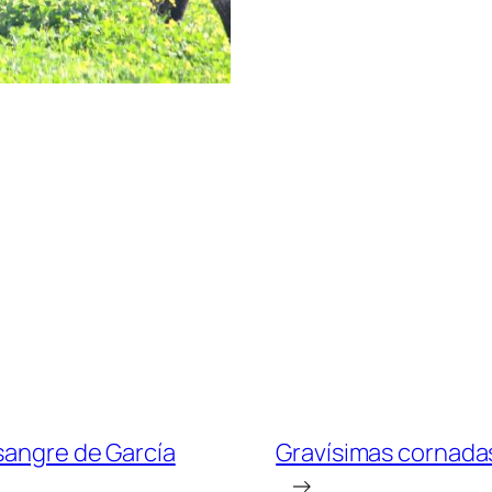
 sangre de García
Gravísimas cornadas
→