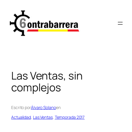
Saltar
al
contenido
Las Ventas, sin
complejos
Escrito por
Álvaro Solano
en
Actualidad
, 
Las Ventas
, 
Temporada 2017