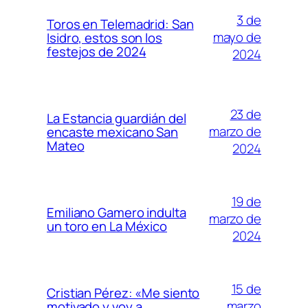
3 de
Toros en Telemadrid: San
mayo de
Isidro, estos son los
festejos de 2024
2024
23 de
La Estancia guardián del
marzo de
encaste mexicano San
Mateo
2024
19 de
Emiliano Gamero indulta
marzo de
un toro en La México
2024
15 de
Cristian Pérez: «Me siento
marzo
motivado y voy a