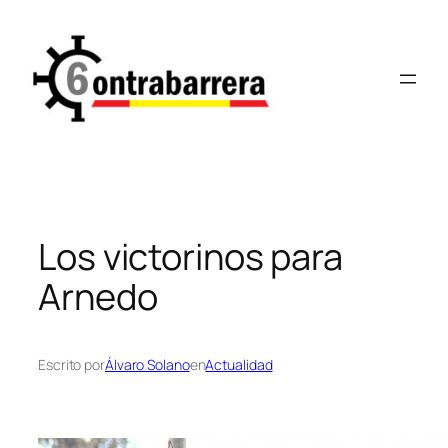
Saltar
al
contenido
Los victorinos para
Arnedo
Escrito por
Álvaro Solano
en
Actualidad