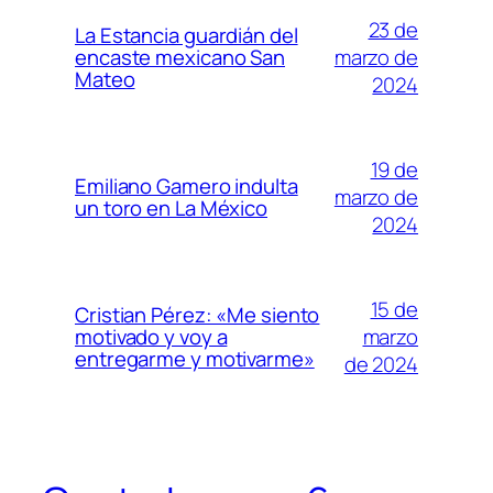
23 de
La Estancia guardián del
marzo de
encaste mexicano San
Mateo
2024
19 de
Emiliano Gamero indulta
marzo de
un toro en La México
2024
15 de
Cristian Pérez: «Me siento
marzo
motivado y voy a
entregarme y motivarme»
de 2024