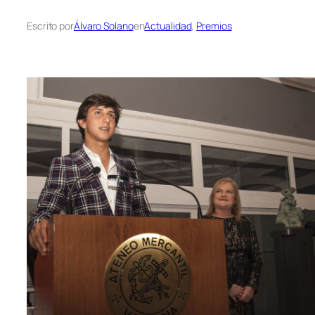
Escrito por
Álvaro Solano
en
Actualidad
, 
Premios