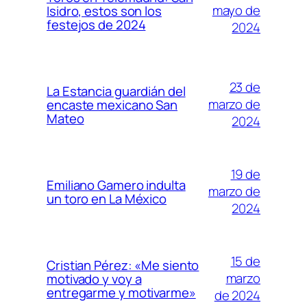
mayo de
Isidro, estos son los
festejos de 2024
2024
23 de
La Estancia guardián del
marzo de
encaste mexicano San
Mateo
2024
19 de
Emiliano Gamero indulta
marzo de
un toro en La México
2024
15 de
Cristian Pérez: «Me siento
marzo
motivado y voy a
entregarme y motivarme»
de 2024