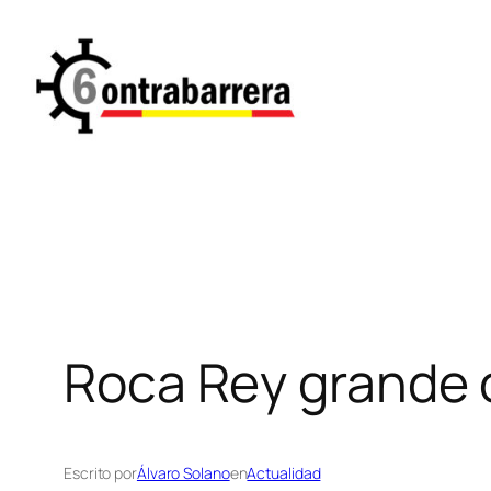
Saltar
al
contenido
Roca Rey grande o
Escrito por
Álvaro Solano
en
Actualidad