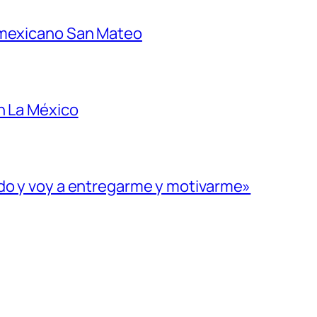
 mexicano San Mateo
n La México
ado y voy a entregarme y motivarme»