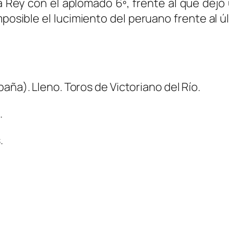
ey con el aplomado 6º, frente al que dejó un
mposible el lucimiento del peruano frente al 
aña). Lleno. Toros de Victoriano del Río.
.
.